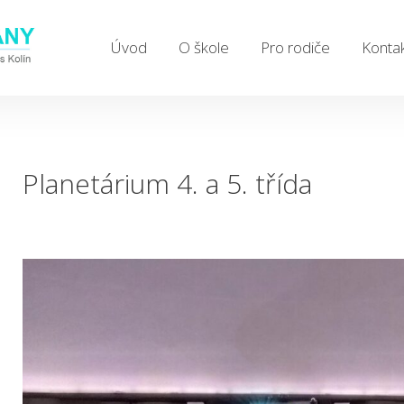
Úvod
O škole
Pro rodiče
Konta
Planetárium 4. a 5. třída